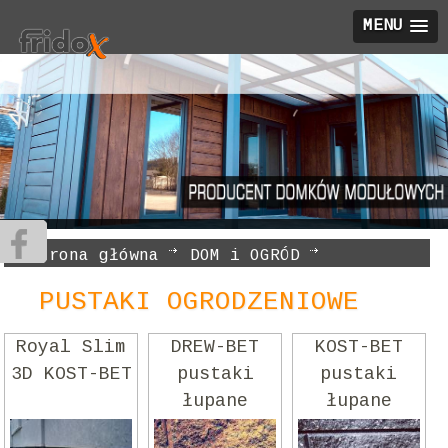
MENU
Strona główna
DOM i OGRÓD
PUSTAKI OGRODZENIOWE
PUSTAKI OGRODZENIOWE
Royal Slim
DREW-BET
KOST-BET
3D KOST-BET
pustaki
pustaki
łupane
łupane