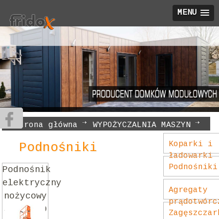
MENU
Strona główna
WYPOŻYCZALNIA MASZYN
Podnośniki
Koparki i
Podnośniki
ładowarki
Podnośniki
Podnośnik
elektryczny
Agregaty
nożycowy
prądotwórc
JLG 2030
Zagęszczar