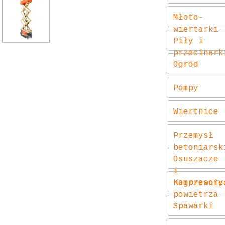
es
Młoto-
wiertarki
Piły i
przecinark
Ogród
Pompy
Wiertnice
Przemysł
betoniarsk
Osuszacze
i
Kompresory
nagrzewnic
powietrza
Spawarki