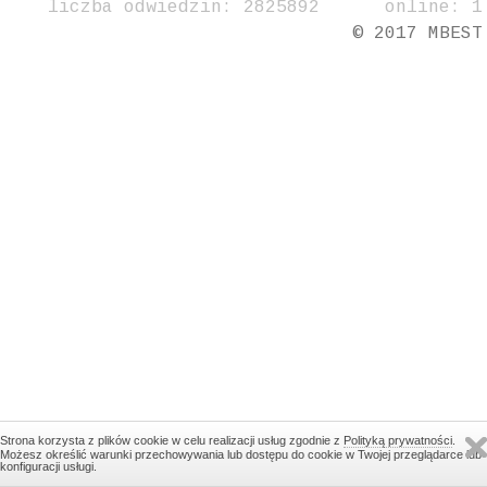
liczba odwiedzin: 2825892 online: 1
© 2017 MBEST
Strona korzysta z plików cookie w celu realizacji usług zgodnie z
Polityką prywatności
.
Możesz określić warunki przechowywania lub dostępu do cookie w Twojej przeglądarce lub
konfiguracji usługi.