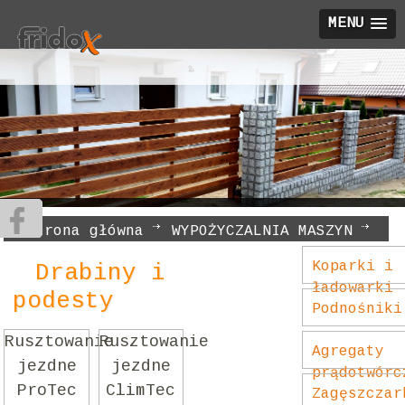
MENU
Strona główna
WYPOŻYCZALNIA MASZYN
Drabiny i podesty
Koparki i
Drabiny i
ładowarki
podesty
Podnośniki
Rusztowanie
Rusztowanie
Agregaty
jezdne
jezdne
prądotwórc
ProTec
ClimTec
Zagęszczar