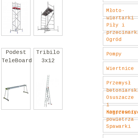
Młoto-
wiertarki
Piły i
przecinark
Ogród
Podest
Tribilo
Pompy
TeleBoard
3x12
Wiertnice
Przemysł
betoniarsk
Osuszacze
i
Kompresory
nagrzewnic
powietrza
Spawarki