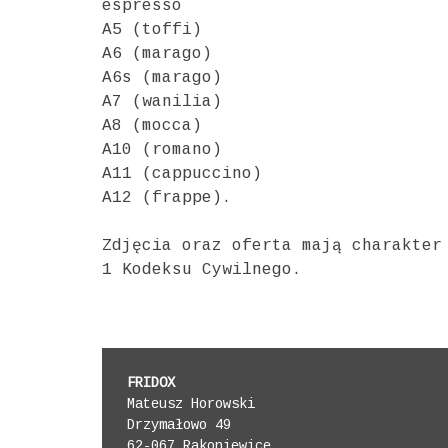
espresso
A5 (toffi)
A6 (marago)
A6s (marago)
A7 (wanilia)
A8 (mocca)
A10 (romano)
A11 (cappuccino)
A12 (frappe).
Zdjęcia oraz oferta mają charakter
1 Kodeksu Cywilnego.
FRIDOX
Mateusz Horowski
Drzymałowo 49
62-067 Rakoniewice