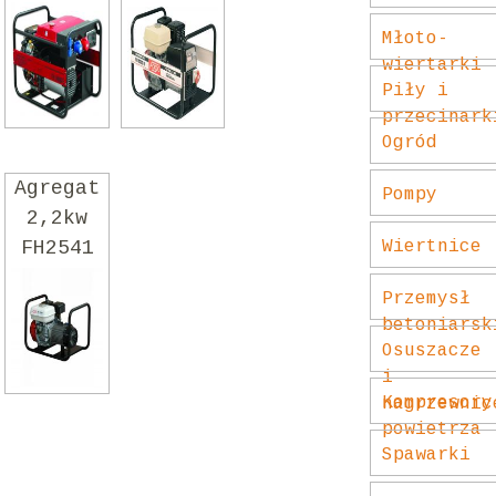
Młoto-
wiertarki
Piły i
przecinark
Ogród
Agregat
Pompy
2,2kw
FH2541
Wiertnice
Przemysł
betoniarsk
Osuszacze
i
Kompresory
nagrzewnic
powietrza
Spawarki