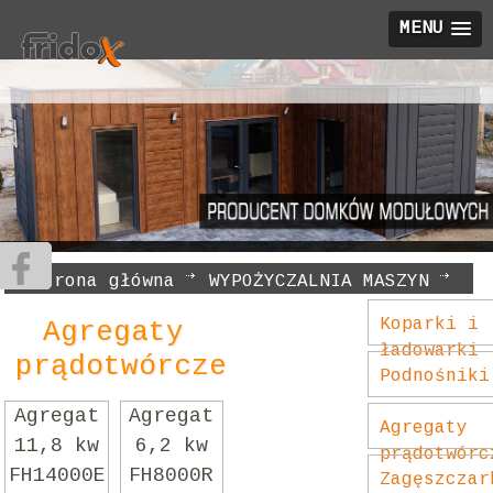
MENU
Strona główna
WYPOŻYCZALNIA MASZYN
Agregaty prądotwórcze
Koparki i
Agregaty
ładowarki
prądotwórcze
Podnośniki
Agregat
Agregat
Agregaty
11,8 kw
6,2 kw
prądotwórc
FH14000E
FH8000R
Zagęszczar