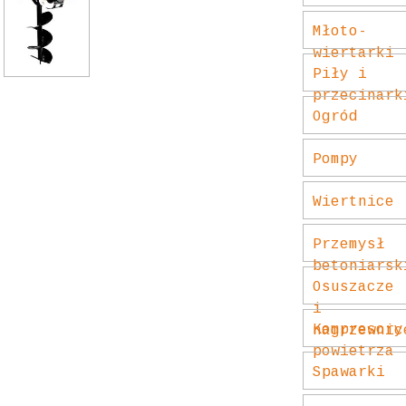
Młoto-
wiertarki
Piły i
przecinark
Ogród
Pompy
Wiertnice
Przemysł
betoniarsk
Osuszacze
i
Kompresory
nagrzewnic
powietrza
Spawarki