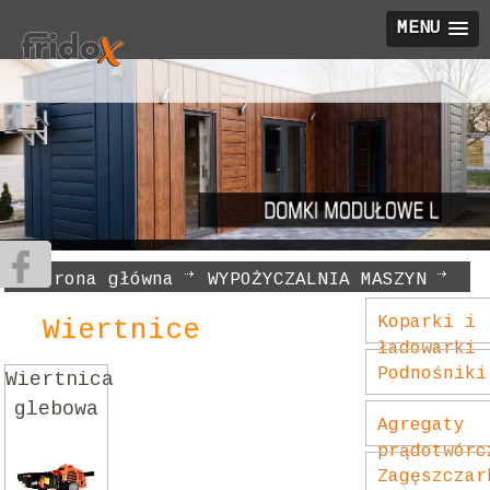
MENU
Strona główna
WYPOŻYCZALNIA MASZYN
Wiertnice
Koparki i
Wiertnice
ładowarki
Podnośniki
Wiertnica
glebowa
Agregaty
prądotwórc
Zagęszczar