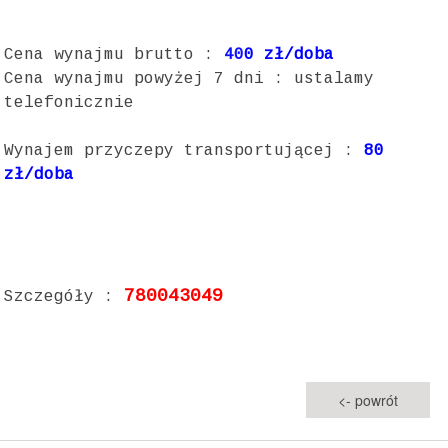
Cena wynajmu brutto :
40
0 zł/doba
Cena wynajmu powyżej 7 dni : ustalamy
telefonicznie
Wynajem przyczepy transportującej :
8
0
zł/doba
780043049
Szczegóły :
<- powrót