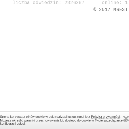
liczba odwiedzin: 2826387 online: 1
© 2017 MBEST
Strona korzysta z plików cookie w celu realizacji usług zgodnie z
Polityką prywatności
.
Możesz określić warunki przechowywania lub dostępu do cookie w Twojej przeglądarce lub
konfiguracji usługi.